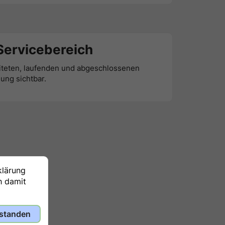
Servicebereich
eiteten, laufenden und abgeschlossenen
ung sichtbar.
klärung
h damit
standen