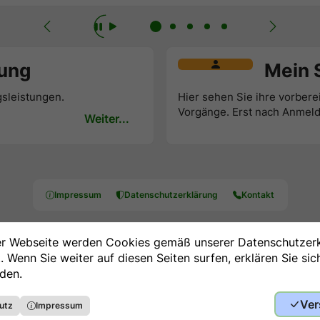
tung
Mein 
gsleistungen.
Hier sehen Sie ihre vorber
Vorgänge. Erst nach Anmeld
Weiter...
Impressum
Datenschutzerklärung
Kontakt
er Webseite werden Cookies gemäß unserer Datenschutzer
 Wenn Sie weiter auf diesen Seiten surfen, erklären Sie sic
den.
Ver
utz
Impressum